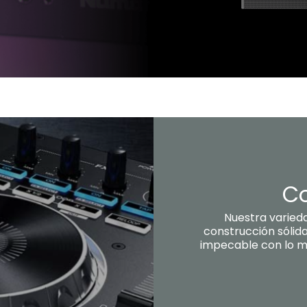
Co
Nuestra varied
construcción sólid
impecable con lo me