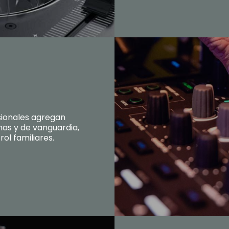
sionales agregan
as y de vanguardia,
ol familiares.