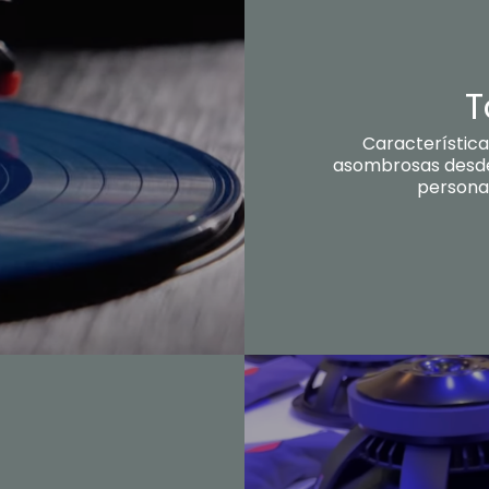
T
Característic
asombrosas desde
personal