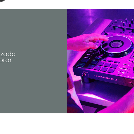
nzado
orar